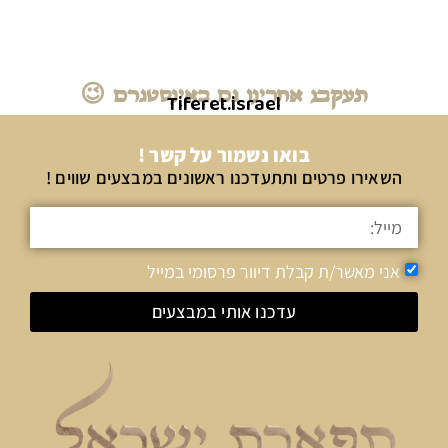
תעקבו אחרינו גם באינסטגרם 😉
Tiferet.israel
בואו נשמור על קשר !
השאירו פרטים ותתעדכנו ראשונים במבצעים שווים !
אני מאשר/ת קבלת דיוור פרסומי במייל
עדכנו אותי במבצעים