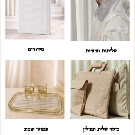
סידורים
טליתות וציציות
כיסוי טלית תפילין
פמוטי שבת