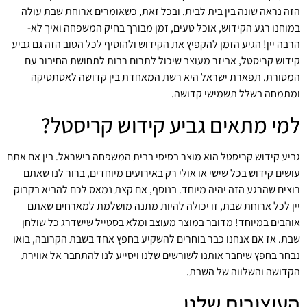
הזה נראה שונה בין בית לבית. ובכל זאת, כשאומרים ארוחת שבת עולה
במוחנו רגע הקידוש, אוכל טעים, זמן מבורך בחיק המשפחה ואיך לא-
הרבה יין! הגיע הזמן להקפיץ את הקידוש ולהוסיף לכל הטוב הזה גם גביע
קידוש קריסטל, אביזר מעוצב שיכול לתרום רבות לתחושת החיבור עם
המסורת. תפארת ישראל היא רשת המאחדת בין קדושה לאסתטיקה
ומתמחה בשלל תשמישי קדושה.
למי מתאים גביע קידוש קריסטל?
גביע קידוש קריסטל הוא מוצר בסיסי בבית המשפחה בישראל. בין אם אתם
עושים קידוש בכל שישי או אולי רק באירועים מיוחדים, ברור לנו שאתם
רוצים שהרגע הזה יהיה מיוחד. בנוסף, אם קצת נמאס לכם להביא בקבוק
יין לכל ארוחת שבת, זו יכולה להיות מתנה מושלמת למארחים שאתם
אוהבים במיוחד! מדובר במוצר מעוצב ומלא בסטייל שישדרג כל שולחן
שבת. אז אם אנחנו כבר בוחרים להשקיע בחפץ אחד בשבת הקרובה, בואו
נבחר בחפץ שיחבר אותנו לשורשים שלנו ויסייע לנו להתחבר אל אווירת
הקדושה והשלווה של השבת.
העיצובים שלנו