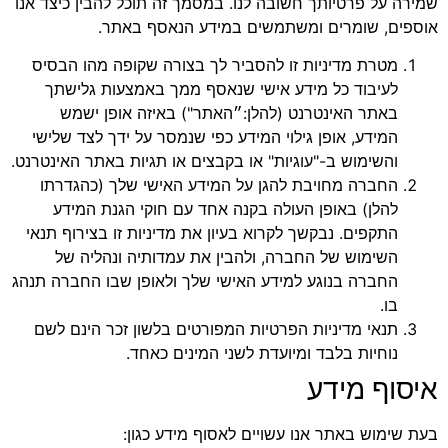
שמירה על פרטיותך חשובה לנו. במסמך זה תוכל להבין כיצד אנו
אוספים, שומרים ומשתמשים במידע הנאסף באתר.
מטרת מדיניות זו להסביר לך בצורה שקופה מהו הבסיס
לעיבוד כל מידע אישי שנאסף ממך באמצעות גלישתך
באתר האינטרנט (להלן:״האתר") באיזה אופן ישמש
המידע, אופן גילוי המידע כפי שנמסר על ידך לצד שלישי
והשימוש ב-"עוגיות" או בקבצים או תגיות באתר האינטרנט.
החברה מחויבת להגן על המידע האישי שלך (כהגדרתו
להלן) באופן העולה בקנה אחד עם חוקי הגנת המידע
התקפים. נבקשך לקרוא בעיון את מדיניות זו בצירוף תנאי
השימוש של החברה, ולהבין את עמדותיה ונהליה של
החברה בנוגע למידע האישי שלך ולאופן שבו החברה תנהג
בו.
תנאי מדיניות הפרטיות המפורטים בלשון זכר הינם לשם
נוחיות בלבד ומיועדת לשני המינים כאחד.
איסוף מידע
בעת שימוש באתר אנו עשויים לאסוף מידע כגון: