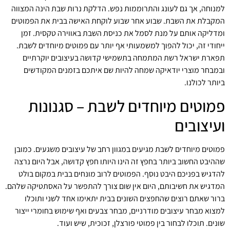
למנוחה, אך גם לעונג והתרוממות נפש. הדלקת נרות שבת הינה המצווה
המקבלת את השבת. שבוע אחר שבוע לוקחת האישה בבית את הפמוטים
ומדליקה אותם על מנת לסמל את כניסת השבת באווירה טקסית. זמן
ייחודי זה, יכול להפוך למשמעותי אף יותר עם פמוטים מיוחדים לשבת.
תפארת ישראל רשת המתמחה בתשמישי קדושה בעיצובים יוקרתיים
ובמבחר מוצרי יודאיקה שמחה להיות שם איתכם בזמנים המקודשים
ביותר לכולנו.
פמוטים מיוחדים לשבת – סגנונות
ועיצובים
פמוטים מיוחדים לשבת מגיעים במגוון רחב של עיצובים משגעים. כמובן
שההיבט החשוב ביותר בחפץ זה הינו היותו חפץ קדושה, אבל היום נרצה
להדגיש בפניכם היבט נוסף. הפמוטים לרוב מונחים בבית במקום בולט
המדגיש את חשיבותם, היום אין שום צורך להתפשר על האסתטיקה שלהם.
ברור שאתם רוצים שהחפצים השונים בבית יתאימו אחד לשני ותוכלו
למצוא מבחר עיצובים מודרניים, מבחר צבעים ואף שימוש בחומרי ייצור
שונים. תוכלו לבחור בין פמוטי פורצלן, זכוכית, שיש ועוד.