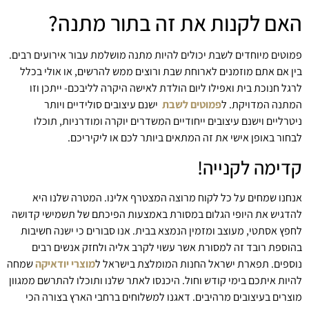
האם לקנות את זה בתור מתנה?
פמוטים מיוחדים לשבת יכולים להיות מתנה מושלמת עבור אירועים רבים.
בין אם אתם מוזמנים לארוחת שבת ורוצים ממש להרשים, או אולי בכלל
לרגל חנוכת בית ואפילו ליום הולדת לאישה היקרה לליבכם- ייתכן וזו
המתנה המדויקת. ל
פמוטים לשבת
ישנם עיצובים סולידיים ויותר
ניטרליים וישנם עיצובים ייחודיים המשדרים יוקרה ומודרניות, תוכלו
לבחור באופן אישי את זה המתאים ביותר לכם או ליקיריכם.
קדימה לקנייה!
אנחנו שמחים על כל לקוח מרוצה המצטרף אלינו. המטרה שלנו היא
להדגיש את היופי הגלום במסורת באמצעות הפיכתם של תשמישי קדושה
לחפץ אסתטי, מעוצב ומזמין הנמצא בבית. אנו סבורים כי ישנה חשיבות
בהוספת רובד זה למסורת אשר עשוי לקרב אליה ולחזק אנשים רבים
נוספים. תפארת ישראל החנות המומלצת בישראל ל
מוצרי יודאיקה
שמחה
להיות איתכם בימי קודש וחול. היכנסו לאתר שלנו ותוכלו להתרשם ממגוון
מוצרים בעיצובים מרהיבים. דאגנו למשלוחים ברחבי הארץ בצורה הכי