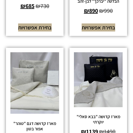
הבלטה "יברכך" לבן-זהב
₪
685
₪
730
₪
890
₪
990
בחירת אפשרויות
בחירת אפשרויות
מארז קדושה "בבא סאלי"
יוקרתי
מארז קדושה דגם "טוהר"
אפור בטון
₪
1139
₪
1490