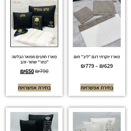
מארז יוקרתי דגם "ליב" חום
מארז חתנים מפואר הבלטה
"כתר" שחור-זהב
₪
779
–
₪
629
₪
650
₪
790
בחירת אפשרויות
בחירת אפשרויות