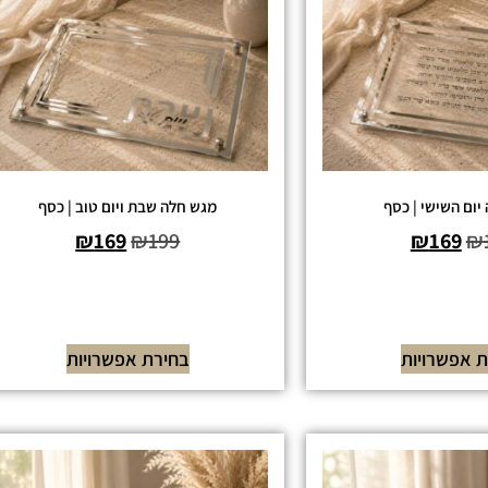
יום השישי | כסף
מגש חלה שבת ויום טוב | כסף
₪
169
₪
199
₪
169
₪
 אפשרויות
בחירת אפשרויות