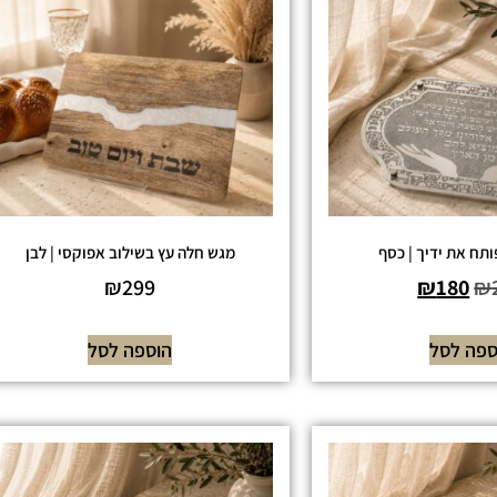
תח את ידיך | כסף
מגש חלה עץ בשילוב אפוקסי | לבן
₪
299
₪
180
₪
ספה לסל
הוספה לסל