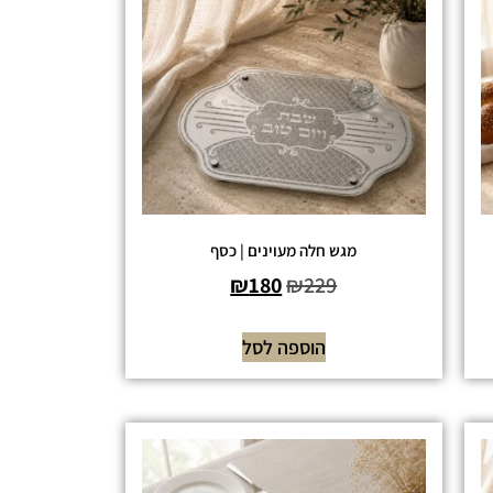
מגש חלה מעוינים | כסף
₪
180
₪
229
הוספה לסל