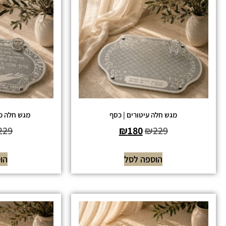
מגש חלה עיטורים | כסף
מגש חלה פו
229
₪
180
₪
229
הוספה לסל
הו