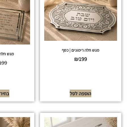
מגש חלה רימונים | כסף
מגש חלה 
₪
199
199
הוספה לסל
בחירת