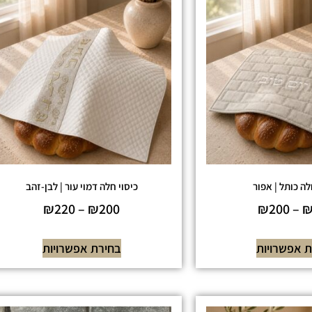
לה כותל | אפור
כיסוי חלה דמוי עור | לבן-זהב
₪
220
–
₪
200
₪
200
–
 אפשרויות
בחירת אפשרויות