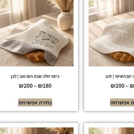
 יום השישי | זהב
כיסוי חלה שבת ויום טוב | לבן
₪
200
–
₪
180
₪
200
–
 אפשרויות
בחירת אפשרויות