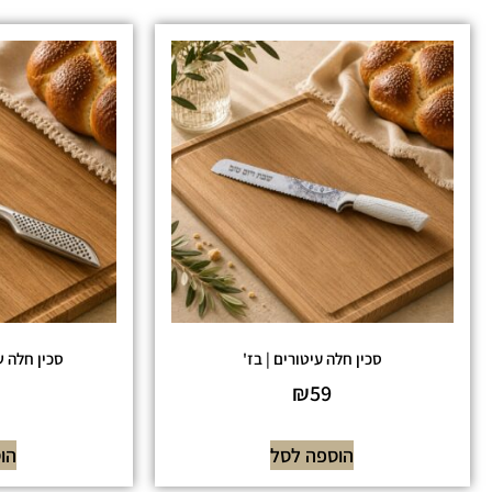
סכין חלה עיטורים | בז'
סכין חלה ש
₪
59
הוספה לסל
הו