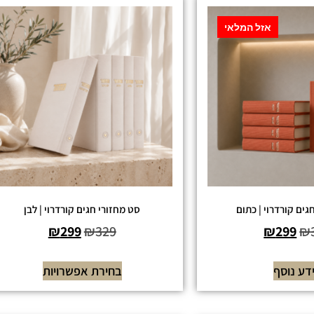
אזל המלאי
גים קורדרוי | כתום
סט מחזורי חגים קורדרוי | לבן
₪
299
₪
329
₪
299
₪
דע נוסף
בחירת אפשרויות