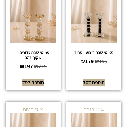
פמוטי שבת ריבוע | שחור
פמוטי שבת כדורים |
שקוף-זהב
₪
179
₪
199
₪
197
₪
219
הוספה לסל
הוספה לסל
10% הנחה
10% הנחה