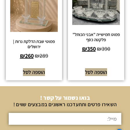
פמוט חמישייה "אבני הכותל"
פלקטה כסף
פמוטי שבת הדלקת נרות |
ירושלים
₪
350
₪
390
₪
260
₪
289
הוספה לסל
הוספה לסל
בואו נשמור על קשר !
השאירו פרטים ותתעדכנו ראשונים במבצעים שווים !