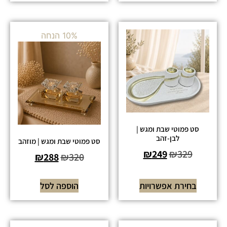
10% הנחה
סט פמוטי שבת ומגש |
לבן-זהב
סט פמוטי שבת ומגש | מוזהב
₪
249
₪
329
₪
288
₪
320
בחירת אפשרויות
הוספה לסל