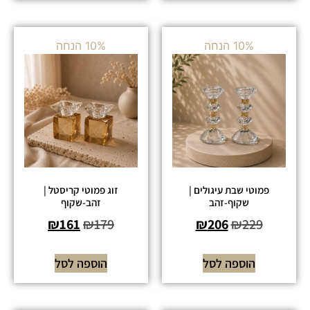
10% הנחה
10% הנחה
פמוטי שבת עיגולים |
זוג פמוטי קריסטל |
שקוף-זהב
זהב-שקוף
₪
161
₪
179
₪
206
₪
229
הוספה לסל
הוספה לסל