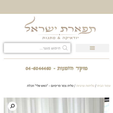
10% הנחה על כל קטגוריית
כיסוי לטלית ולתפילין
מוקד הזמנות - 04-6044460
עמוד הבית
/
טליתות וציציות
/ טלית צמר פרימיום – "האש שלי" תכלת