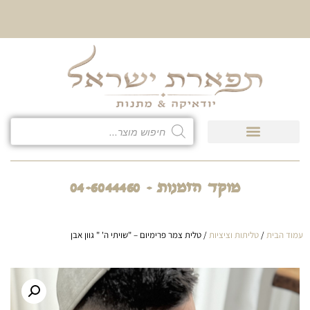
10% הנחה על כל קטגוריית
כיסוי לטלית ולתפילין
מוקד הזמנות - 04-6044460
עמוד הבית
/
טליתות וציציות
/ טלית צמר פרימיום – "שויתי ה' " גוון אבן