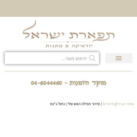
10% הנחה על כל קטגוריית
כיסוי לטלית ולתפילין
גיפט קארד
חנות המוצרים
מוקד הזמנות - 04-6044460
עמוד הבית
/
סידורים
/ סידור תפילה האש שלי | כחול ג'ינס