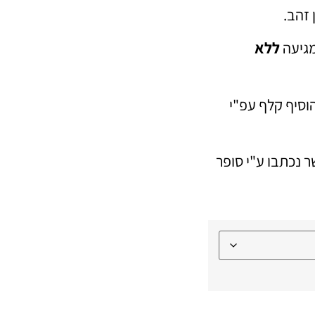
 זהב.
מגיעה
ללא
(ניתן להוסיף קלף עפ"י
 נכתבו ע"י סופר