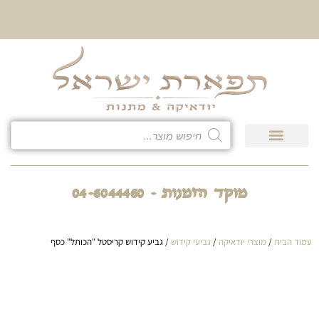
10% הנחה על כל קטגוריית
כיסוי לטלית ולתפילין
גיפט קארד
חנות המוצרים
מוקד הזמנות - 04-6044460
עמוד הבית
/
מוצרי יודאיקה
/
גביעי קידוש
/ גביע קידוש קריסטל "הכותל" כסף