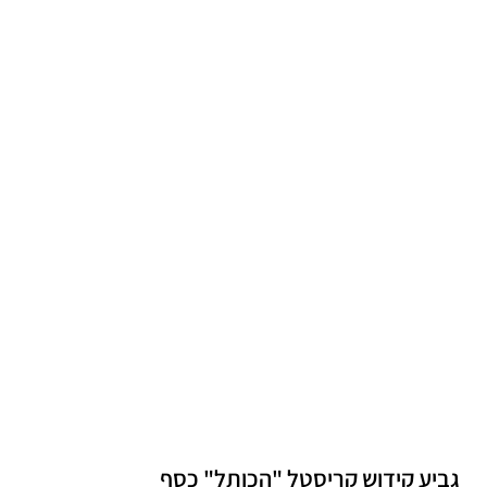
גביע קידוש קריסטל "הכותל" כסף