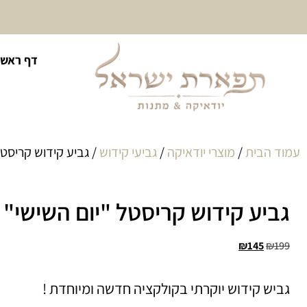
10% הנחה על כל קטגוריית
דף ראשי
כיסוי לטלית ולתפילין
עמוד הבית
/
מוצרי יודאיקה
/
גביעי קידוש
/ גביע קידוש קריסטל
גביע קידוש קריסטל "יום השישי" 
₪
145
₪
199
גביש קידוש יוקרתי בקולקציה חדשה ומיוחדת !