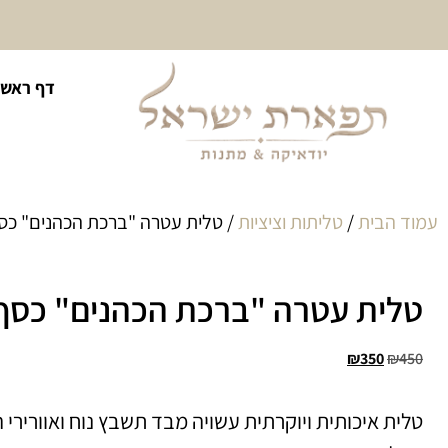
10% הנחה על כל קטגוריית
דף ראשי
כיסוי לטלית ולתפילין
עמוד הבית
/
טליתות וציציות
/ טלית עטרה "ברכת הכהנים" כס
טלית עטרה "ברכת הכהנים" כסף
₪
350
₪
450
טלית איכותית ויוקרתית עשויה מבד תשבץ נוח ואוורירי 