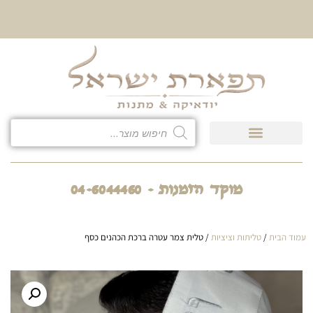
10% הנחה על כל קטגוריית
כיסוי לטלית ולתפילין
מוקד הזמנות - 04-6044460
עמוד הבית
/
טליתות וציציות
/ טלית צמר עטרה ברכת הכהנים כסף