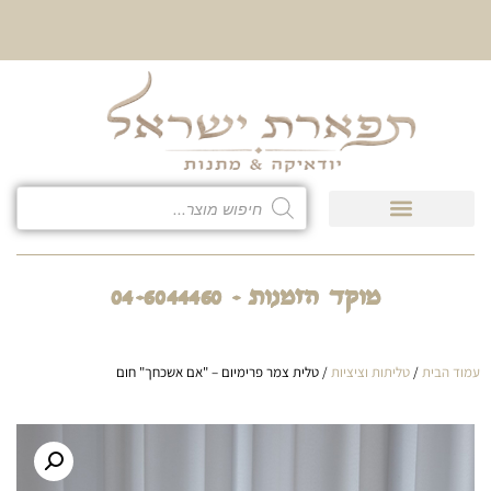
10% הנחה על כל קטגוריית
כיסוי לטלית ולתפילין
מוקד הזמנות - 04-6044460
עמוד הבית
/
טליתות וציציות
/ טלית צמר פרימיום – "אם אשכחך" חום