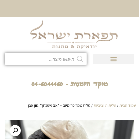
10% הנחה על כל קטגוריית
כיסוי לטלית ולתפילין
מוקד הזמנות - 04-6044460
עמוד הבית
/
טליתות וציציות
/ טלית צמר פרימיום – "אם אשכחך" גוון אבן