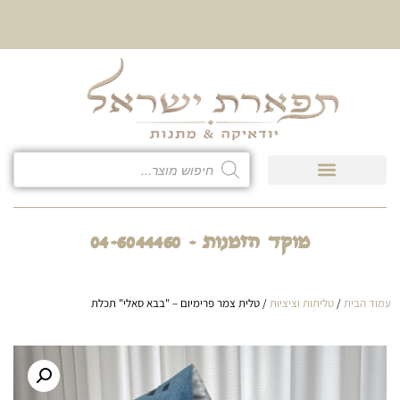
10% הנחה על כל קטגוריית
כיסוי לטלית ולתפילין
מוקד הזמנות - 04-6044460
עמוד הבית
/
טליתות וציציות
/ טלית צמר פרימיום – "בבא סאלי" תכלת