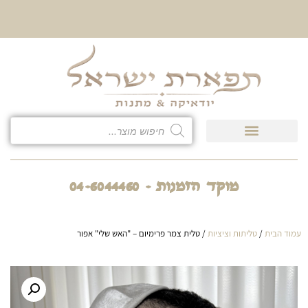
10% הנחה על כל קטגוריית
כיסוי לטלית ולתפילין
מוקד הזמנות - 04-6044460
עמוד הבית
/
טליתות וציציות
/ טלית צמר פרימיום – "האש שלי" אפור