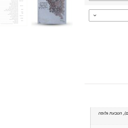
בעלת 3 שורות עד 7-8 מילים), הטבעת גלופה