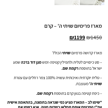
מארז פרימיום שויתי ה' – קרם
₪
1199
₪
1450
מארז קדושה פרמיום
שויתי
הכולל
– סט כיסויים לטלית ולתפילין קטיפה-זמש
מגן דוד ברכה
שמע
ישראל בתוספת
רקמת שם.
– טלית יוקרתית ואיכותית עשויה 100% צמר רחלים עם עטרת
שויתי ה'
מעוצבת.
– כיפת קטיפה בגוון קרם בתוספת
רקמת שם.
*שימו לב – המארז מגיע כפי שנראה בתמונה, בהתאמה אישית
עפ"י הפרטים אותם תמלאו
בשדות מטה, אנא רשמו את