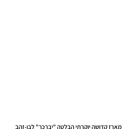
מארז קדושה יוקרתי הבלטה "יברכך" לבן-זהב