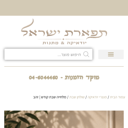
10% הנחה על כל קטגוריית
כיסוי לטלית ולתפילין
גיפט קארד
חנות המוצרים
מוקד הזמנות - 04-6044460
עמוד הבית
/
מוצרי יודאיקה
/
שולחן שבת
/ מלחייה שבת קודש | זהב