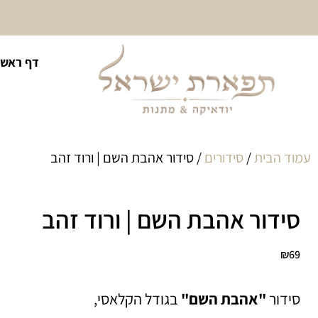
10% הנחה על כל קטגוריית
דף ראשי
כיסוי לטלית ולתפילין
עמוד הבית
/
סידורים
/ סידור אהבת השם | ורוד זהב
סידור אהבת השם | ורוד זהב
₪
69
סידור
"אהבת השם"
בגודל הקלאסי,