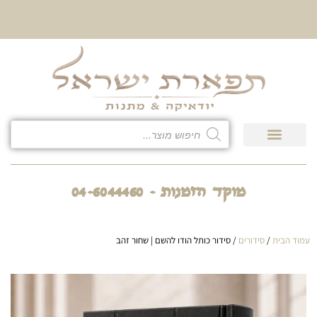
10% הנחה על כל קטגוריית
כיסוי לטלית ולתפילין
גיפט קארד
חנות המוצרים
מוקד הזמנות - 04-6044460
עמוד הבית
/
סידורים
/ סידור כותל הודו להשם | שחור זהב