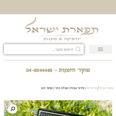
10% הנחה על כל קטגוריית
כיסוי לטלית ולתפילין
גיפט קארד
חנות המוצרים
מוקד הזמנות - 04-6044460
עמוד הבית
/
סידורים
/ סידור עבודה שבלב כתר | שחור זהב