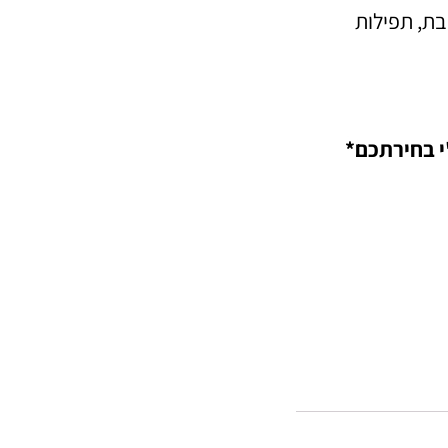
בת, תפילות
י בחירתכם*