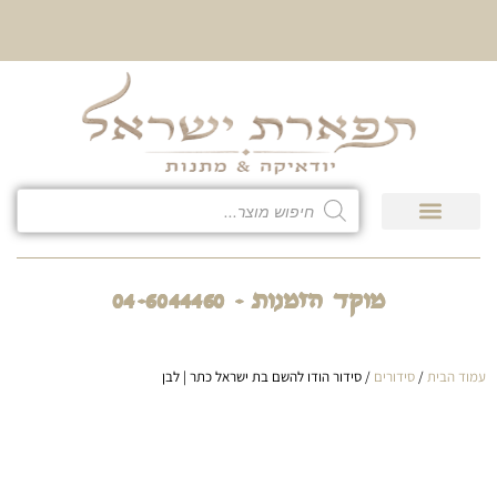
10% הנחה על כל קטגוריית
כיסוי לטלית ולתפילין
גיפט קארד
חנות המוצרים
מוקד הזמנות - 04-6044460
עמוד הבית
/
סידורים
/ סידור הודו להשם בת ישראל כתר | לבן