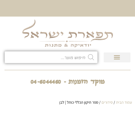
10% הנחה על כל קטגוריית
כיסוי לטלית ולתפילין
גיפט קארד
חנות המוצרים
מוקד הזמנות - 04-6044460
עמוד הבית
/
סידורים
/ ספר תיקון הכללי כותל | לבן