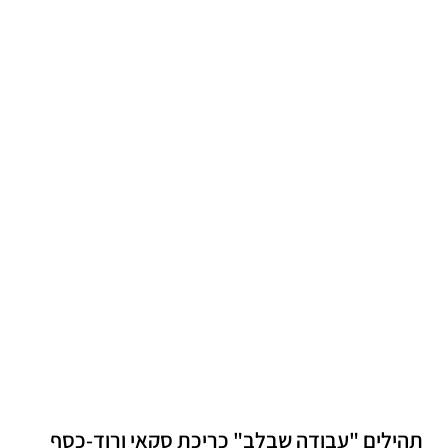
תהילים "עבודה שבלב" כריכת סקאי ורוד-כסף